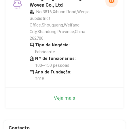
Woven Co., Ltd
No.3816,Xihuan Road,Wenjia
Subdistrict
Office,Shouguang,Weifang
City,Shandong Province,China
262700 ,
Tipo de Negócio:
Fabricante
N º de funcionários:
100~150 pessoas
Ano de Fundação:
2015
Veja mais
Contacto