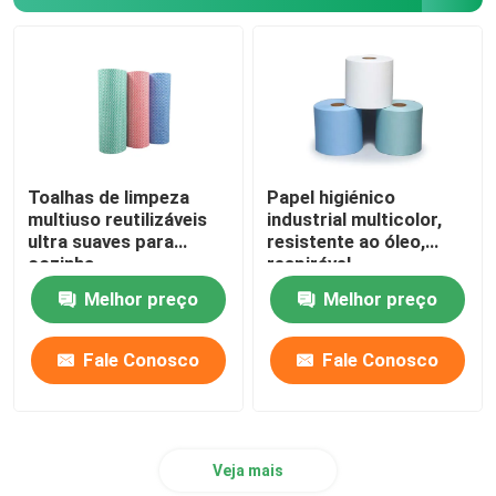
Toalha de salão descartável
Tecido de controlo de ervas daninhas
Velo de protecção contra o gelo
Toalhas de limpeza
Papel higiénico
multiuso reutilizáveis
industrial multicolor,
ultra suaves para
resistente ao óleo,
Saco de protecção de plantas
cozinha
respirável
Melhor preço
Melhor preço
limpezas molhadas
Fale Conosco
Fale Conosco
Veja mais