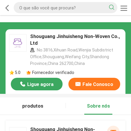
Shouguang Jinhuisheng Non-Woven Co.,
Ltd
No.3816,Xihuan Road,Wenjia Subdistrict
Office,Shouguang,Weifang City,Shandong
Province,China 262700,China
5.0
Fornecedor verificado
Ligue agora
Fale Conosco
produtos
Sobre nós
Shouguang Jinhuisheng Non-