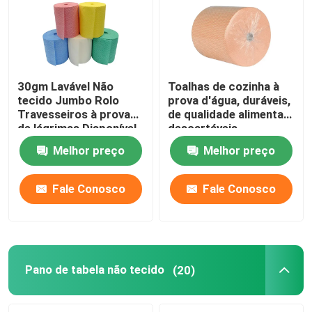
30gm Lavável Não
Toalhas de cozinha à
tecido Jumbo Rolo
prova d'água, duráveis,
Travesseiros à prova
de qualidade alimentar,
de lágrimas Disponível
descartáveis.
para cozinha
Melhor preço
Melhor preço
Fale Conosco
Fale Conosco
Para casa
Produtos
Pano de tabela não tecido
(20)
Sobre nós