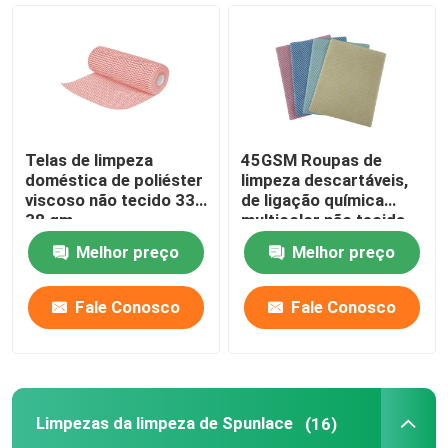
Pano de tabela não tecido
Tapetes de limpeza doméstica
Telas de limpeza
45GSM Roupas de
Limpezas da limpeza de Spunlace
doméstica de poliéster
limpeza descartáveis,
viscoso não tecido 33-
de ligação química
38 gm
multicolor não tecida
Limpezas industriais pesadas
Melhor preço
Melhor preço
Limpezas de limpeza descartáveis
Fale Conosco
Fale Conosco
Limpadores para serviços alimentares
Limpezas da limpeza de Spunlace
(16)
Toalhas de cozinha descartáveis