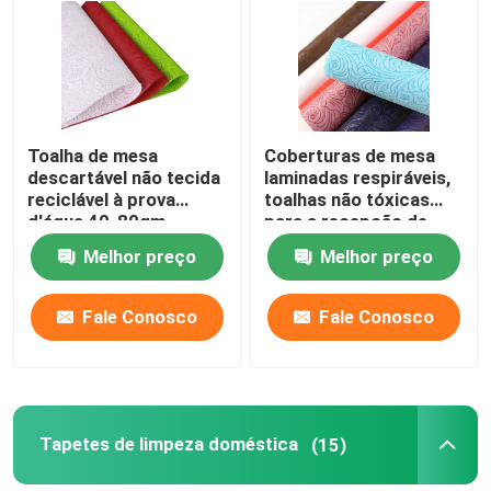
Visita à fábrica
Controle de qualidade
Toalha de mesa
Coberturas de mesa
descartável não tecida
laminadas respiráveis,
reciclável à prova
toalhas não tóxicas
Contacte-nos
d'água 40-80gm
para a recepção de
casamento
Melhor preço
Melhor preço
Notícias
Fale Conosco
Fale Conosco
Solicite um orçamento
Fabrico a partir de tecidos não tecidos
Tapetes de limpeza doméstica
(15)
Rolos Jumbo não tecidos